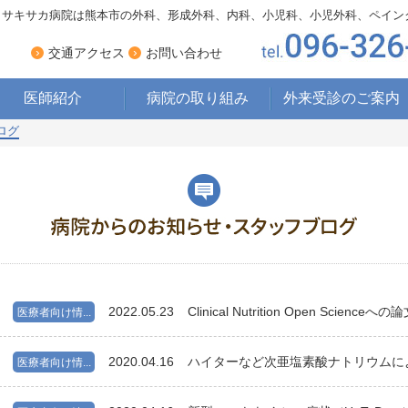
サキサカ病院は熊本市の外科、形成外科、内科、小児科、小児外科、ペイン
›
›
交通アクセス
お問い合わせ
医師紹介
病院の取り組み
外来受診のご案内
ログ
療養型病床への
取り組み
ペインクリニックへの
取り組み
床ずれ・ 褥瘡への
取り組み
栄養管理・食事への
取り組み
2022.05.23
Clinical Nutrition Open Scienceへ
医療者向け情...
2020.04.16
ハイターなど次亜塩素酸ナトリウムに
医療者向け情...