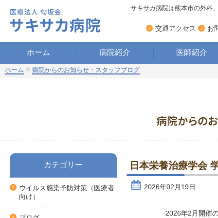
サキサカ病院は熊本市の外科
›
›
交通アクセス
お
ホーム
病院紹介
医師紹介
>
ホーム
病院からのお知らせ・スタッフブログ
日本栄養治療学会 学
カテゴリー
2026年02月19日
ウイルス感染予防対策（医療者
向け）
2026年2月開
ブログ