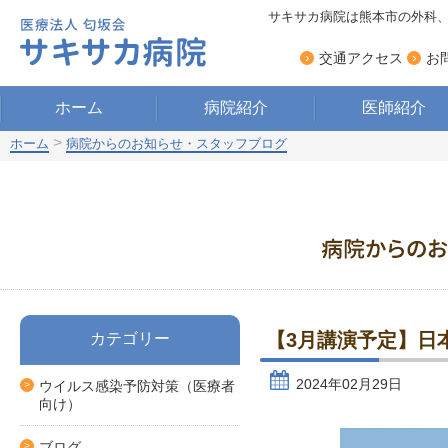
サキサカ病院は熊本市の外科
›
›
交通アクセス
お
ホーム
病院紹介
医師紹介
>
ホーム
病院からのお知らせ・スタッフブログ
【3月講演予定】日
カテゴリー
2024年02月29日
ウイルス感染予防対策（医療者
向け）
ブログ