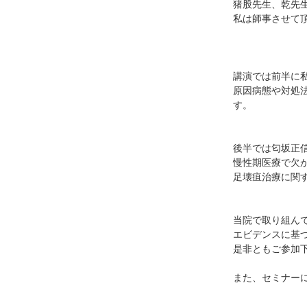
猪股先生、乾先
私は師事させて
講演では前半に
原因病態や対処
す。
後半では匂坂正
慢性期医療で欠
足壊疽治療に関
当院で取り組ん
エビデンスに基
是非ともご参加
また、セミナー