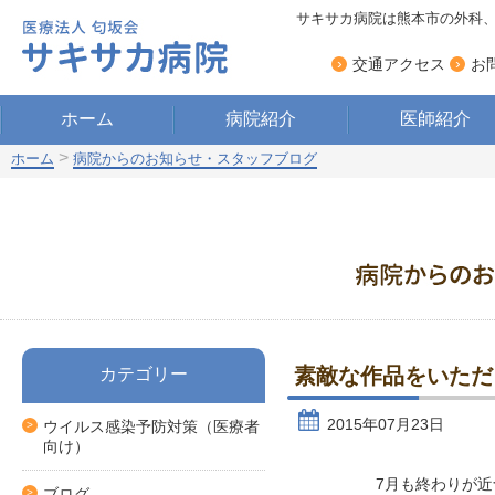
サキサカ病院は熊本市の外科
›
›
交通アクセス
お
ホーム
病院紹介
医師紹介
>
ホーム
病院からのお知らせ・スタッフブログ
素敵な作品をいただ
カテゴリー
2015年07月23日
ウイルス感染予防対策（医療者
向け）
7月も終わりが
ブログ