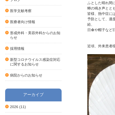
ふとした晴れ間
蝉の鳴き声とと
医学文献考察
皆様、熱中症に
予防として、適
医療者向け情報
給、
日傘や帽子など
形成外科・美容外科からのお知
らせ
近頃、外来患者
採用情報
新型コロナウイルス感染症対応
に関するお知らせ
病院からのお知らせ
アーカイブ
2026
(11)