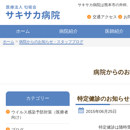
サキサカ病院は熊本市の外科
›
›
交通アクセス
お
ホーム
病院紹介
医師紹介
>
ホーム
病院からのお知らせ・スタッフブログ
特定健診のお知らせ
カテゴリー
2015年06月25日
ウイルス感染予防対策（医療者
向け）
特定健診は随時
ブログ