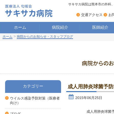
サキサカ病院は熊本市の外科
›
›
交通アクセス
お
ホーム
病院紹介
医師紹介
>
ホーム
病院からのお知らせ・スタッフブログ
成人用肺炎球菌予防
カテゴリー
2015年06月25日
ウイルス感染予防対策（医療者
向け）
成人用肺炎球菌
ブログ