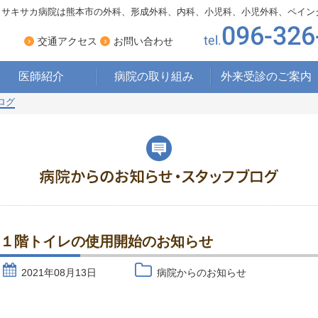
サキサカ病院は熊本市の外科、形成外科、内科、小児科、小児外科、ペイン
›
›
交通アクセス
お問い合わせ
医師紹介
病院の取り組み
外来受診のご案内
ログ
療養型病床への
取り組み
ペインクリニックへの
取り組み
床ずれ・ 褥瘡への
取り組み
栄養管理・食事への
取り組み
１階トイレの使用開始のお知らせ
2021年08月13日
病院からのお知らせ