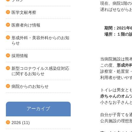
現在、病院1階
遅ればせながら
医学文献考察
医療者向け情報
期間：2021年6
場所：１階の診
形成外科・美容外科からのお知
らせ
採用情報
当病院施設は熊
この度、
形成外
新型コロナウイルス感染症対応
診察室・処置室
に関するお知らせ
利用者が使いや
病院からのお知らせ
トイレは男女と
赤ちゃんのオム
小さなお子さん
アーカイブ
自分が子育てを
公共施設の理想
2026
(11)