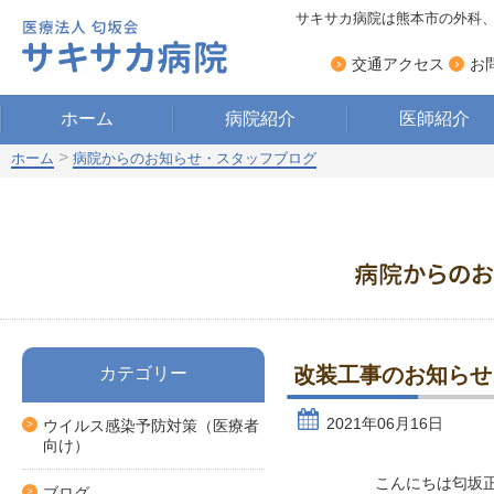
サキサカ病院は熊本市の外科
›
›
交通アクセス
お
ホーム
病院紹介
医師紹介
>
ホーム
病院からのお知らせ・スタッフブログ
改装工事のお知らせ
カテゴリー
2021年06月16日
ウイルス感染予防対策（医療者
向け）
こんにちは匂坂
ブログ