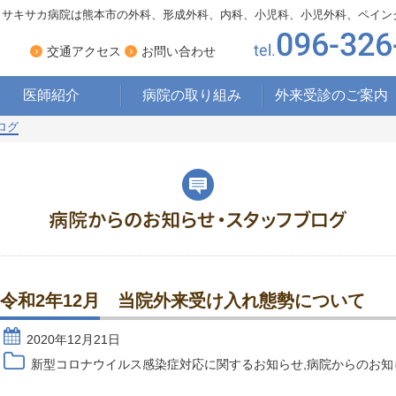
サキサカ病院は熊本市の外科、形成外科、内科、小児科、小児外科、ペイン
›
›
交通アクセス
お問い合わせ
医師紹介
病院の取り組み
外来受診のご案内
ログ
療養型病床への
取り組み
ペインクリニックへの
取り組み
床ずれ・ 褥瘡への
取り組み
栄養管理・食事への
取り組み
令和2年12月 当院外来受け入れ態勢について
2020年12月21日
新型コロナウイルス感染症対応に関するお知らせ
,
病院からのお知