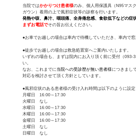
当院では
かかりつけ患者様
のみ、個人用保護具（N95マス
ガウン）着用の上で風邪症状等の診察を行います。
発熱や咳、鼻汁、咽頭痛、全身倦怠感、食欲低下などの症
まずお電話で
その旨お伝えください。
●お車でお越しの場合は車内で待機していただき、車内で窓
●徒歩でお越しの場合は救急処置室へご案内いたします。
いずれの場合も、まずは院内にお入り頂く前に受付（093-32
い。
なお、これまでに
当院への受診歴が無い患者様
につきまし
対応を検討させて頂く方針としています。
●風邪症状のある患者様の受け入れ時間は以下のように設定
月曜日 16:00～17:30
火曜日 なし
水曜日 16:00～17:30
木曜日 16:00～17:30
金曜日 16:00～17:30
土曜日 なし
日曜日 なし