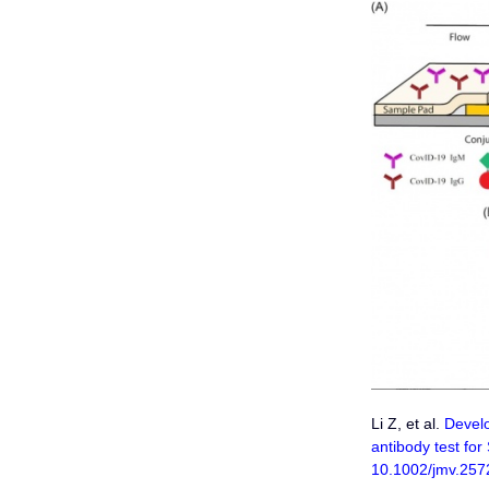
Li Z, et al.
Develo
antibody test for
10.1002/jmv.257