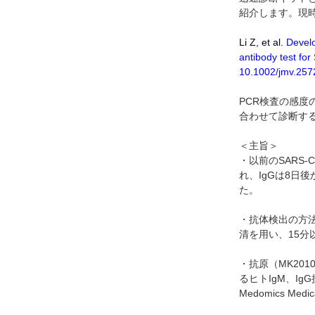
紹介します。現
Li Z, et al.
Develo
antibody test for
10.1002/jmv.257
PCR検査の感度
合わせて診断すること
＜主旨＞
・以前のSARS
れ、IgGは8日
た。
・抗体検出の方法はl
清を用い、15分
・抗原（MK201
るヒトIgM、Ig
Medomics Medic