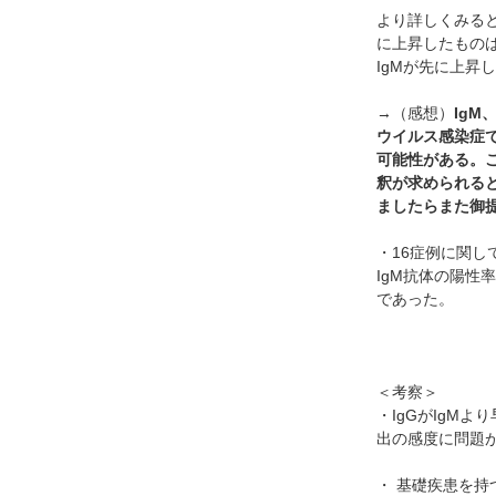
より詳しくみると
に上昇したものは
IgMが先に上昇
→（感想）
Ig
ウイルス感染症
可能性がある。
釈が求められる
ましたらまた御
・16症例に関し
IgM抗体の陽性率
であった。
＜考察＞
・IgGがIgM
出の感度に問題
・ 基礎疾患を持