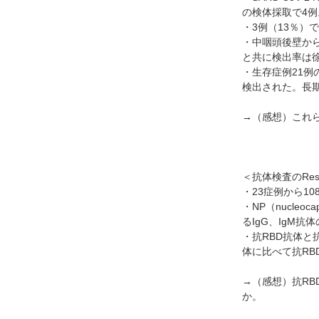
の検体採取で4
・3例（13％）
・中咽頭後壁か
と共に検出率は
・生存症例21例
検出された。長期
→（感想）これ
＜抗体検査のResu
・23症例から10
・NP（nucleoc
るIgG、IgM
・抗RBD抗体と抗
体に比べて抗R
→（感想）抗R
か。