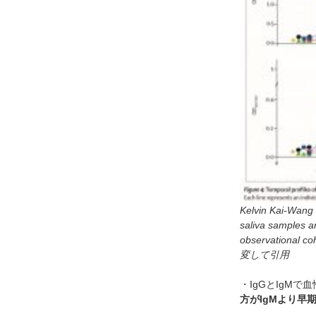
Kelvin Kai-Wang T
saliva samples a
observational co
変して引用
・IgGとIgMで
方がIgMより早