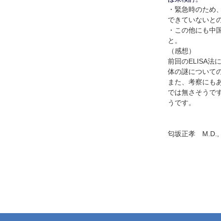
・緊急時のため、
できていないと
・この他にも中
と。
（感想）
前回のELISA
体の謎について
また、考察にも
では無さそうで
うです。
匂坂正孝 M.D., P