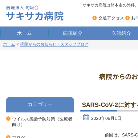
サキサカ病院は熊本市の外科
›
›
交通アクセス
お
ホーム
病院紹介
医師紹介
>
ホーム
病院からのお知らせ・スタッフブログ
SARS-CoV-2
カテゴリー
2020年05月1日
ウイルス感染予防対策（医療者
向け）
前回は、SARS
ブログ