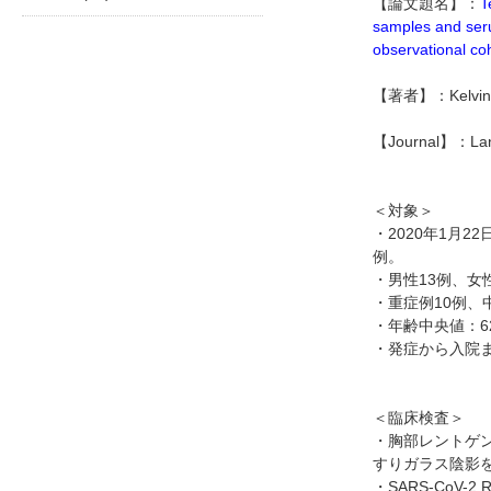
【論文題名】：
T
samples and ser
observational co
【著者】：Kelvin Ka
【Journal】：
La
＜対象＞
・2020年1月2
例。
・男性13例、女性
・重症例10例、
・年齢中央値：62
・発症から入院ま
＜臨床検査＞
・胸部レントゲン
すりガラス陰影
・SARS-CoV