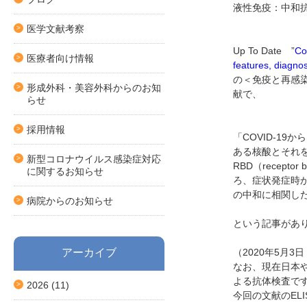
液性免疫：中和
医学文献考察
Up To Date ”
Co
医療者向け情報
features, diagno
の＜免疫と再感
形成外科・美容外科からのお知
献で、
らせ
採用情報
「COVID-19
ある核酸とそれ
新型コロナウイルス感染症対応
RBD（recept
に関するお知らせ
ろ、症状発症時か
の中和に相関し
病院からのお知らせ
という記事があ
アーカイブ
（2020年5月3
なお、現在日本
よる抗体検査で
2026
(11)
今回の文献のEL