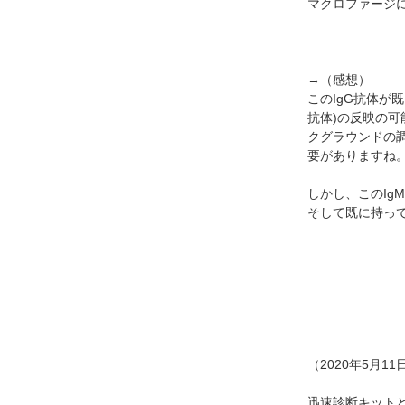
マクロファージ
→（感想）
このIgG抗体が
抗体)の反映の可
クグラウンドの
要がありますね
しかし、このIg
そして既に持っ
（2020年5月1
迅速診断キット