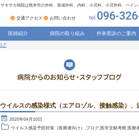
サキサカ病院は熊本市の外科、形成外科、内科、小児科、小児外科、ペイン
›
›
交通アクセス
お問い合わせ
医師紹介
病院の取り組み
外来受診のご案内
ログ
療養型病床への
取り組み
ペインクリニックへの
取り組み
床ずれ・ 褥瘡への
取り組み
栄養管理・食事への
取り組み
ウイルスの感染様式（エアロゾル、接触感染）、
2020年04月10日
ウイルス感染予防対策（医療者向け）
,
ブログ
,
医学文献考察
,
医療