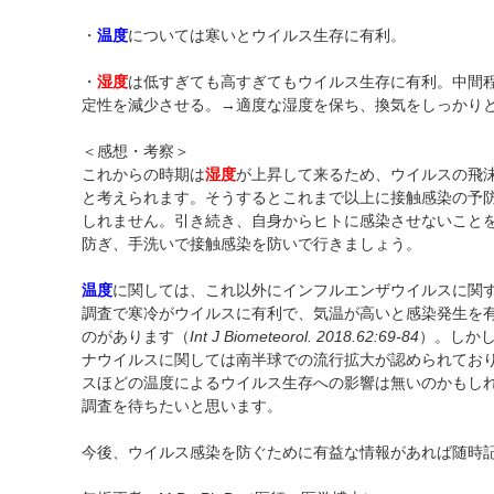
・
温度
については寒いとウイルス生存に有利。
・
湿度
は低すぎても高すぎてもウイルス生存に有利。中間
定性を減少させる。→適度な湿度を保ち、換気をしっかり
＜感想・考察＞
これからの時期は
湿度
が上昇して来るため、ウイルスの飛
と考えられます。そうするとこれまで以上に接触感染の予
しれません。引き続き、自身からヒトに感染させないこと
防ぎ、手洗いで接触感染を防いで行きましょう。
温度
に関しては、これ以外にインフルエンザウイルスに関す
調査で寒冷がウイルスに有利で、気温が高いと感染発生を
のがあります（
Int J Biometeorol. 2018.62:69-84
）。しか
ナウイルスに関しては南半球での流行拡大が認められてお
スほどの温度によるウイルス生存への影響は無いのかもし
調査を待ちたいと思います。
今後、ウイルス感染を防ぐために有益な情報があれば随時