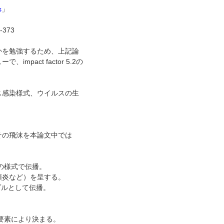
s
」
7-373
かを勉強するため、上記論
impact factor 5.2の
ス感染様式、ウイルスの生
その飛沫を本論文中では
染の様式で伝播。
頭炎など）を呈する。
ロゾルとして伝播。
成要素により決まる。