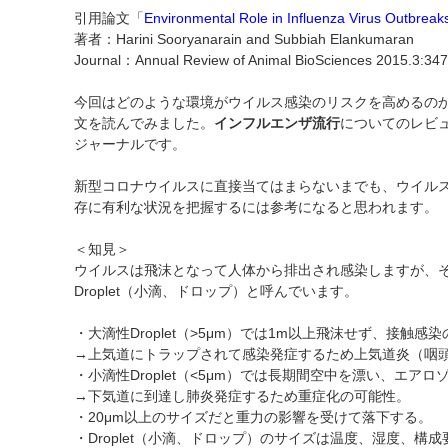
引用論文「
Environmental Role in Influenza Virus Outbreak
著者：Harini Sooryanarain and Subbiah Elankumaran
Journal：Annual Review of Animal BioSciences 2015.3:34
今回はどのような環境がウイルス感染のリスクを高めるの
文を読んでみました。
インフルエンザ流行
についてのレビューで、
ジャーナルです。
新型コロナウイルスに直接当てはまらないまでも、ウイル
存に有利な状況を把握するには参考になると思われます。
＜知見＞
ウイルスは飛沫となって人体から排出され感染しますが、
Droplet（小滴、ドロップ）と呼んでいます。
・大滴性Droplet（>5μm）では1m以上飛沫せず、接触感
→上気道にトラップされて感染発症するため上気道炎（咽
・小滴性Droplet（<5μm）では長期間空中を漂い、エア
→下気道に到達し肺炎発症するため重症化の可能性。
・20μm以上のサイズだと重力の影響を受けて落下する。
・Droplet（小滴、ドロップ）のサイズは温度、湿度、構