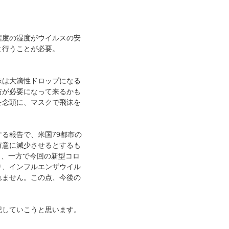
程度の湿度がウイルスの安
と行うことが必要。
沫は大滴性ドロップになる
防が必要になって来るかも
を念頭に、マスクで飛沫を
る報告で、米国79都市の
有意に減少させるとするも
し、一方で今回の新型コロ
り、インフルエンザウイル
れません。この点、今後の
記していこうと思います。