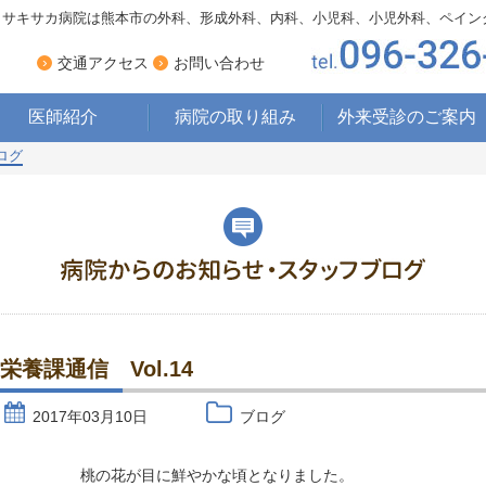
サキサカ病院は熊本市の外科、形成外科、内科、小児科、小児外科、ペイン
›
›
交通アクセス
お問い合わせ
医師紹介
病院の取り組み
外来受診のご案内
ログ
療養型病床への
取り組み
ペインクリニックへの
取り組み
床ずれ・ 褥瘡への
取り組み
栄養管理・食事への
取り組み
栄養課通信 Vol.14
2017年03月10日
ブログ
桃の花が目に鮮やかな頃となりました。