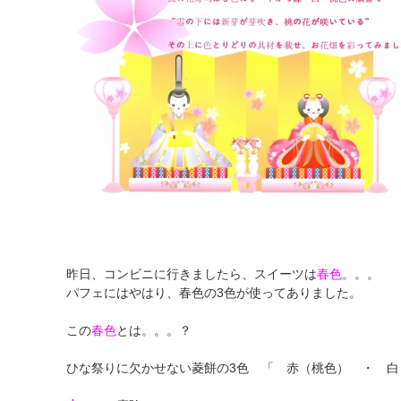
昨日、コンビニに行きましたら、スイーツは
春色
。。。
パフェにはやはり、春色の3色が使ってありました。
この
春色
とは。。。？
ひな祭りに欠かせない菱餅の3色 「 赤（桃色） ・ 白