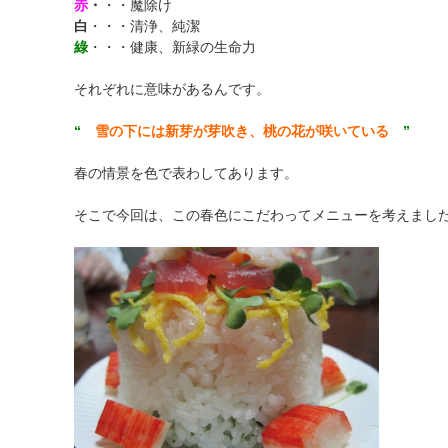
赤
・
・・魔除け
白
・・・清浄、純潔
綠
・・・健康、新緑の生命力
それぞれに意味があるんです。
“
雪の下には新芽が芽吹き、桃の花が咲いている
”
春の情景を色で表わしてあります。
そこで今回は、この春色にこだわってメニューを考えまし