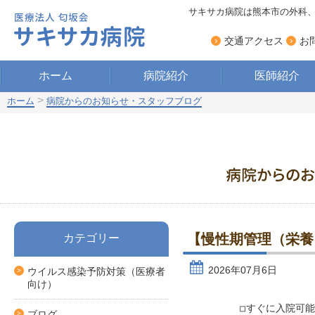
サキサカ病院は熊本市の外科
›
›
交通アクセス
お
ホーム
病院紹介
医師紹介
>
ホーム
病院からのお知らせ・スタッフブログ
【慢性期管理（栄養
カテゴリー
2026年07月6日
ウイルス感染予防対策（医療者
向け）
◽︎すぐに入院可能
ブログ