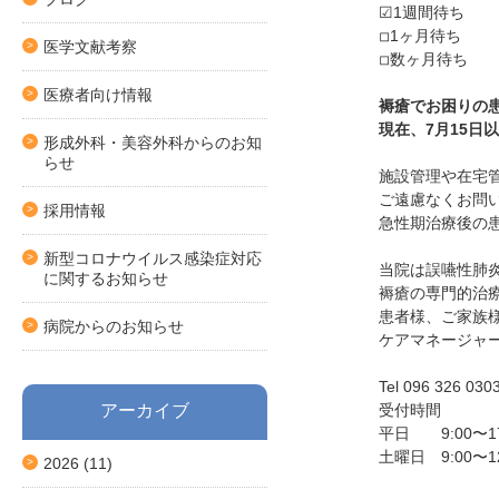
☑︎1週間待ち
◽︎1ヶ月待ち
医学文献考察
◽︎数ヶ月待ち
医療者向け情報
褥瘡でお困りの
現在、7月15日
形成外科・美容外科からのお知
らせ
施設管理や在宅
ご遠慮なくお問
採用情報
急性期治療後の
新型コロナウイルス感染症対応
当院は誤嚥性肺
に関するお知らせ
褥瘡の専門的治
患者様、ご家族
病院からのお知らせ
ケアマネージャ
Tel 096 326 030
アーカイブ
受付時間
平日 9:00〜17
土曜日 9:00〜12
2026
(11)